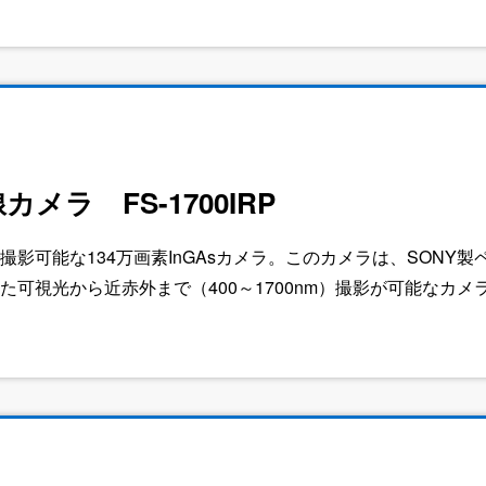
メラ FS-1700IRP
影可能な134万画素InGAsカメラ。このカメラは、SONY製ペル
た可視光から近赤外まで（400～1700nm）撮影が可能なカ
メラに内蔵しています。弊社のAFユニットも接続可能でレン