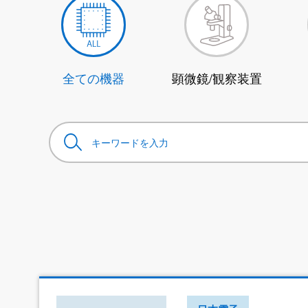
全ての機器
顕微鏡/観察装置