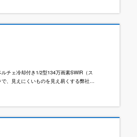
チェ冷却付き1/2型134万画素SWIR（ス
メラで、見えにくいものを見え易くする弊社独
ズ・照明・画像処理までトータル的に提案し